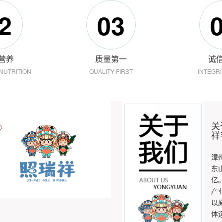
2
03
营养
质量第一
诚
NUTRITION
QUALITY FIRST
INTEGR
关
祥
漳
东
亿
产
以
体