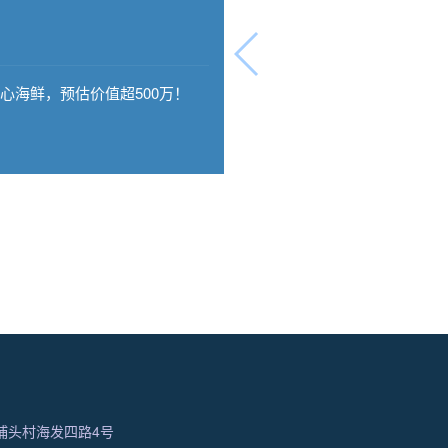
心海鲜，预估价值超500万！
埔头村海发四路4号