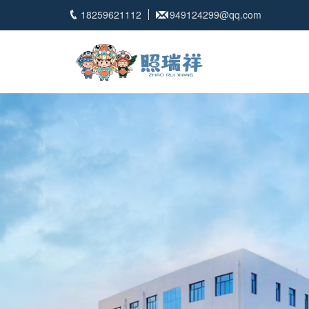
18259621112
949124299@qq.com