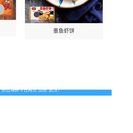
墨鱼虾饼
东山海鲜今日再次“出征”武汉！