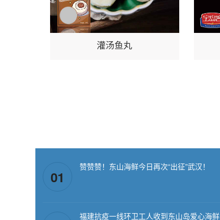
灌汤鱼丸
赞赞赞！东山海鲜今日再次“出征”武汉！
01
福建抗疫一线环卫工人收到东山岛爱心海鲜