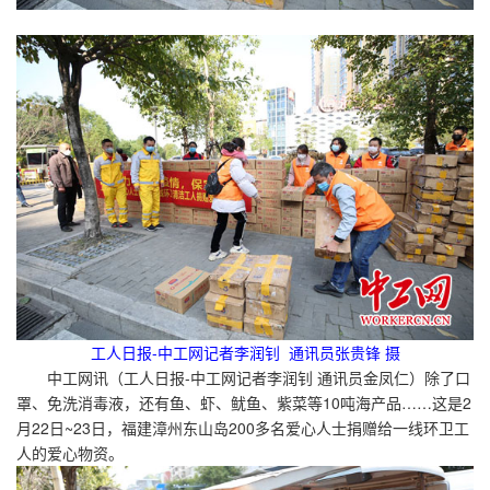
工人日报-中工网记者李润钊 通讯员张贵锋 摄
中工网讯（工人日报-中工网记者李润钊 通讯员金凤仁）除了口
罩、免洗消毒液，还有鱼、虾、鱿鱼、紫菜等10吨海产品……这是2
月22日~23日，福建漳州东山岛200多名爱心人士捐赠给一线环卫工
人的爱心物资。