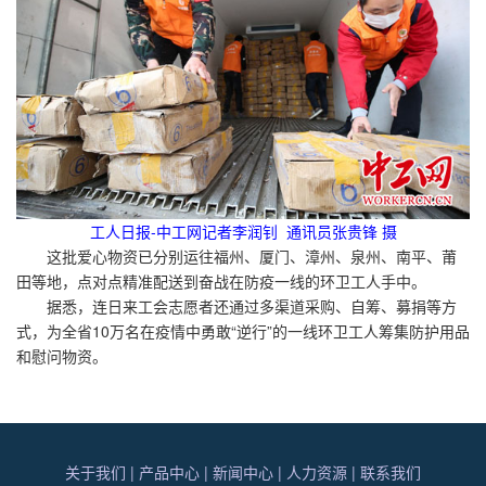
工人日报-中工网记者李润钊 通讯员张贵锋 摄
这批爱心物资已分别运往福州、厦门、漳州、泉州、南平、莆
田等地，点对点精准配送到奋战在防疫一线的环卫工人手中。
据悉，连日来工会志愿者还通过多渠道采购、自筹、募捐等方
式，为全省10万名在疫情中勇敢“逆行”的一线环卫工人筹集防护用品
和慰问物资。
关于我们
|
产品中心
|
新闻中心
|
人力资源
|
联系我们