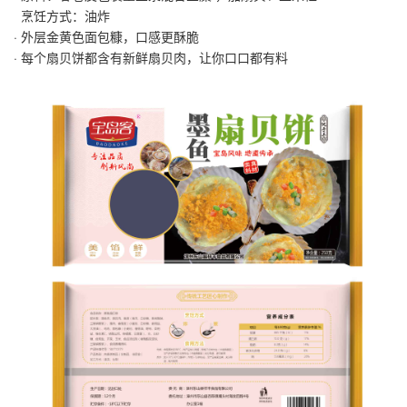
烹饪方式：油炸
· 外层金黄色面包糠，口感更酥脆
· 每个扇贝饼都含有新鲜扇贝肉，让你口口都有料